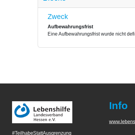
Zweck
Aufbewahrungsfrist
Eine Aufbewahrungsfrist wurde nicht defi
Info
www.lebens
#TeilhabeStattAusgrenzung